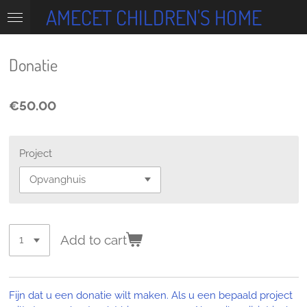
AMECET CHILDREN'S HOME
Skip
to
main
content
Donatie
€50.00
Project
Add to cart
Fijn dat u een donatie wilt maken. Als u een bepaald project